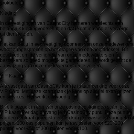
rookbeleid.
Kleding
In de vestigingen van CasinoCity hanteren we slechts een
belangrijk kledingvoorschrift en dat is dat iemand er verzorgd
uit dient te zien.
Het kan dat u in een vestiging door een van onze medewerkers
wordt aangesproken op het dragen van een hoofddeksel. Dit
geschiedt om de veiligheid van onze medewerkers en
bezoekers zo goed mogelijk te garanderen. U wordt geacht de
aanwijzing van onze medewerkers op te volgen.
VIP Kaarten
Als vast gast van CasinoCity kom je in aanmerking voor onze
VIP Card. Met deze kaart maak je kans op allerlei extra prijzen
en services. Het werkt eenvoudig.
Bij elk bezoek in een van onze casino vestigingen scan je je
VIP kaart. Per dag ontvang je 1 CasinoCity punt. Deze punten
worden centraal geregistreerd en kun je inwisselen voor geld of
prijzen. 100 casinopunten kun je inwisselen voor €20, 200
punten voor €50 of 300 punten voor €100.