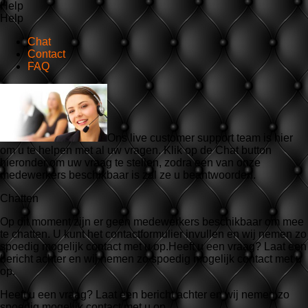
Help
Help
Chat
Contact
FAQ
Ons live customer support team is hier
om u te helpen met al uw vragen. Klik op de Chat button
hieronder om uw vraag te stellen, zodra een van onze
medewerkers beschikbaar is zal ze u beantwoorden.
Chatten
Op dit moment zijn er geen medewerkers beschikbaar om mee
te chatten. U kunt het contactformulier invullen en wij nemen zo
spoedig mogelijk contact met u op.Heeft u een vraag? Laat een
bericht achter en wij nemen zo spoedig mogelijk contact met u
op.
Heeft u een vraag? Laat een bericht achter en wij nemen zo
spoedig mogelijk contact met u op.