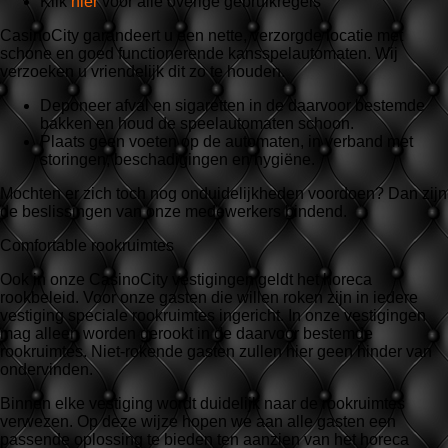
Klik
hier
voor alle overige gebruikregels
CasinoCity garandeert u een nette, verzorgde locatie met
schone en goed functionerende kansspelautomaten. Wij
verzoeken u vriendelijk dit zo te houden.
Deponeer afval en sigaretten in de daarvoor bestemde
bakken en houd de speelautomaten schoon.
Plaats geen voeten op de automaten, in verband met
storingen, beschadigingen en hygiëne.
Mochten er zich toch nog onduidelijkheden voordoen? Dan zijn
de beslissingen van onze medewerkers bindend.
Comfortable rookruimtes
Ook in onze CasinoCity vestigingen geldt het horeca
rookbeleid. Voor onze gasten die willen roken zijn in iedere
vestiging speciale rookruimtes ingericht. In onze vestigingen
mag alleen worden gerookt in de daarvoor bestemde
rookruimtes. Niet-rokende gasten zullen hier geen hinder van
ondervinden.
Binnen elke vestiging wordt duidelijk naar de rookruimtes
verwezen. Op deze wijze hopen we aan alle gasten een
passende oplossing te bieden ten aanzien van het horeca