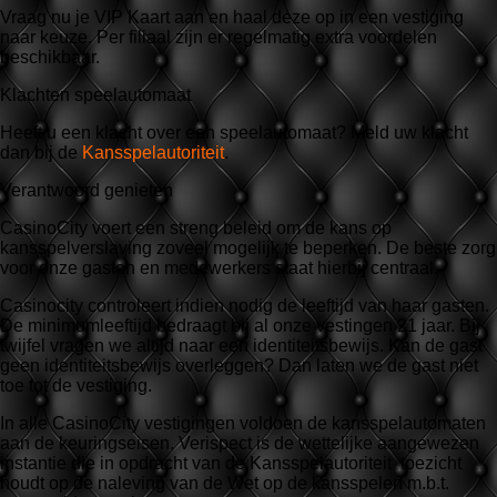
Vraag nu je VIP Kaart aan en haal deze op in een vestiging
naar keuze. Per filiaal zijn er regelmatig extra voordelen
beschikbaar.
Klachten speelautomaat
Heeft u een klacht over een speelautomaat? Meld uw klacht
dan bij de
Kansspelautoriteit
.
Verantwoord genieten
CasinoCity voert een streng beleid om de kans op
kansspelverslaving zoveel mogelijk te beperken. De beste zorg
voor onze gasten en medewerkers staat hierbij centraal.
Casinocity controleert indien nodig de leeftijd van haar gasten.
De minimumleeftijd bedraagt bij al onze vestingen 21 jaar. Bij
twijfel vragen we altijd naar een identiteitsbewijs. Kan de gast
geen identiteitsbewijs overleggen? Dan laten we de gast niet
toe tot de vestiging.
In alle CasinoCity vestigingen voldoen de kansspelautomaten
aan de keuringseisen. Verispect is de wettelijke aangewezen
instantie die in opdracht van de Kansspelautoriteit toezicht
houdt op de naleving van de Wet op de kansspelen m.b.t.