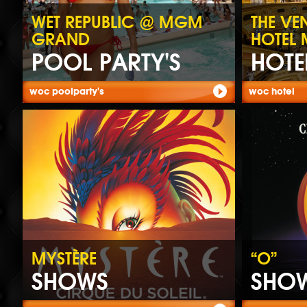
WET REPUBLIC @ MGM
THE VE
GRAND
HOTEL
POOL PARTY'S
HOTE
woc poolparty's
woc hotel
MYSTÈRE
“O”
SHOWS
SHO