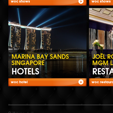
woc shows
woc shows
MARINA BAY SANDS
JOËL 
SINGAPORE
MGM L
HOTELS
REST
woc hotel
woc restaur