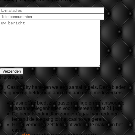
Huisregels
Bij CasinoCity hanteren we een aantal regels. Deze bieden
veiligheid en helderheid aan u en aan onze medewerkers:
CasinoCity biedt zijn gasten veilige en verantwoorde
uitgaansgelegenheden voor iedereen vanaf 21 jaar.
De bedrijfsleiding kan zonder opgaaf van redenen
iemand de toegang tot het casino weigeren.
Het is verboden zelf foto’s of video’s te maken in het
casino.