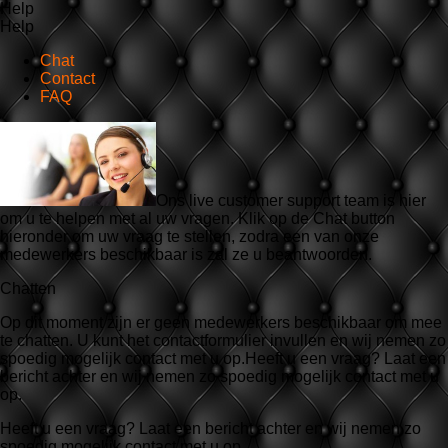
Help
Help
Chat
Contact
FAQ
Ons live customer support team is hier
om u te helpen met al uw vragen. Klik op de Chat button
hieronder om uw vraag te stellen, zodra een van onze
medewerkers beschikbaar is zal ze u beantwoorden.
Chatten
Op dit moment zijn er geen medewerkers beschikbaar om mee
te chatten. U kunt het contactformulier invullen en wij nemen zo
spoedig mogelijk contact met u op.Heeft u een vraag? Laat een
bericht achter en wij nemen zo spoedig mogelijk contact met u
op.
Heeft u een vraag? Laat een bericht achter en wij nemen zo
spoedig mogelijk contact met u op.