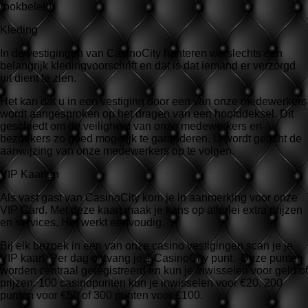
rookbeleid.
Kleding
In de vestigingen van CasinoCity hanteren we slechts een
belangrijk kledingvoorschrift en dat is dat iemand er verzorgd
uit dient te zien.
Het kan dat u in een vestiging door een van onze medewerkers
wordt aangesproken op het dragen van een hoofddeksel. Dit
geschiedt om de veiligheid van onze medewerkers en
bezoekers zo goed mogelijk te garanderen. U wordt geacht de
aanwijzing van onze medewerkers op te volgen.
VIP Kaarten
Als vast gast van CasinoCity kom je in aanmerking voor onze
VIP Card. Met deze kaart maak je kans op allerlei extra prijzen
en services. Het werkt eenvoudig.
Bij elk bezoek in een van onze casino vestigingen scan je je
VIP kaart. Per dag ontvang je 1 CasinoCity punt. Deze punten
worden centraal geregistreerd en kun je inwisselen voor geld of
prijzen. 100 casinopunten kun je inwisselen voor €20, 200
punten voor €50 of 300 punten voor €100.