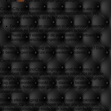
Klik
hier
voor alle overige gebruikregels
CasinoCity garandeert u een nette, verzorgde locatie met
schone en goed functionerende kansspelautomaten. Wij
verzoeken u vriendelijk dit zo te houden.
Deponeer afval en sigaretten in de daarvoor bestemde
bakken en houd de speelautomaten schoon.
Plaats geen voeten op de automaten, in verband met
storingen, beschadigingen en hygiëne.
Mochten er zich toch nog onduidelijkheden voordoen? Dan zijn
de beslissingen van onze medewerkers bindend.
Comfortable rookruimtes
Ook in onze CasinoCity vestigingen geldt het horeca
rookbeleid. Voor onze gasten die willen roken zijn in iedere
vestiging speciale rookruimtes ingericht. In onze vestigingen
mag alleen worden gerookt in de daarvoor bestemde
rookruimtes. Niet-rokende gasten zullen hier geen hinder van
ondervinden.
Binnen elke vestiging wordt duidelijk naar de rookruimtes
verwezen. Op deze wijze hopen we aan alle gasten een
passende oplossing te bieden ten aanzien van het horeca