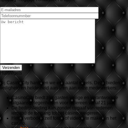
Huisregels
Bij CasinoCity hanteren we een aantal regels. Deze bieden
veiligheid en helderheid aan u en aan onze medewerkers:
CasinoCity biedt zijn gasten veilige en verantwoorde
uitgaansgelegenheden voor iedereen vanaf 21 jaar.
De bedrijfsleiding kan zonder opgaaf van redenen
iemand de toegang tot het casino weigeren.
Het is verboden zelf foto’s of video’s te maken in het
casino.