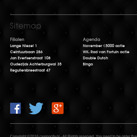
Filialen
Agenda
Lange Niezel 1
November €5000 actie
Ceintuurbaan 286
WK: Rad van Fortuin actie
Jan Evertsenstraat 108
Double Dutch
Oudezijds Achterburgwal 35
Bingo
Reguliersbreestraat 47
Copyright ©2016 casinocity.nl - All Rights reserved. You need to be older th