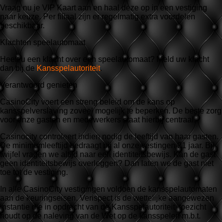
Vraag nu je VIP Kaart aan en haal deze op in een vestiging
naar keuze. Per filiaal zijn er regelmatig extra voordelen
beschikbaar.
Klachten speelautomaat
Heeft u een klacht over een speelautomaat? Meld uw klacht
dan bij de
Kansspelautoriteit
.
Verantwoord genieten
CasinoCity voert een streng beleid om de kans op
kansspelverslaving zoveel mogelijk te beperken. De beste zorg
voor onze gasten en medewerkers staat hierbij centraal.
Casinocity controleert indien nodig de leeftijd van haar gasten.
De minimumleeftijd bedraagt bij al onze vestingen 21 jaar. Bij
twijfel vragen we altijd naar een identiteitsbewijs. Kan de gast
geen identiteitsbewijs overleggen? Dan laten we de gast niet
toe tot de vestiging.
In alle CasinoCity vestigingen voldoen de kansspelautomaten
aan de keuringseisen. Verispect is de wettelijke aangewezen
instantie die in opdracht van de Kansspelautoriteit toezicht
houdt op de naleving van de Wet op de kansspelen m.b.t.