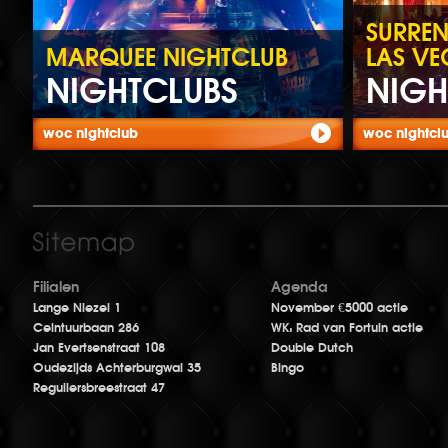
SURREN
MARQUEE NIGHTCLUB
LAS VE
NIGHTCLUBS
NIGH
woc nightclub
woc nightcl
Filialen
Agenda
Lange Niezel 1
November €5000 actie
Ceintuurbaan 286
WK: Rad van Fortuin actie
Jan Evertsenstraat 108
Double Dutch
Oudezijds Achterburgwal 35
Bingo
Reguliersbreestraat 47