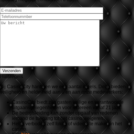
Huisregels
Bij CasinoCity hanteren we een aantal regels. Deze bieden
veiligheid en helderheid aan u en aan onze medewerkers:
CasinoCity biedt zijn gasten veilige en verantwoorde
uitgaansgelegenheden voor iedereen vanaf 21 jaar.
De bedrijfsleiding kan zonder opgaaf van redenen
iemand de toegang tot het casino weigeren.
Het is verboden zelf foto’s of video’s te maken in het
casino.