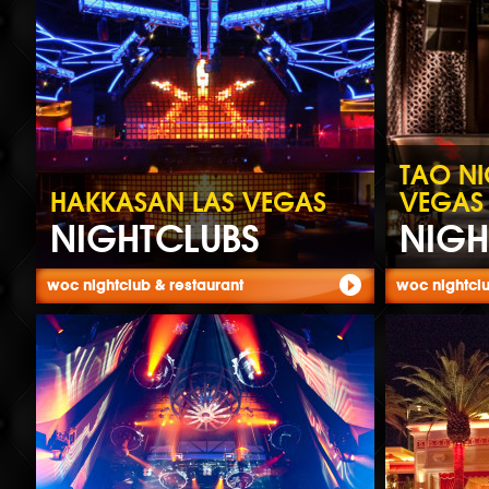
TAO NI
HAKKASAN LAS VEGAS
VEGAS
NIGHTCLUBS
NIGH
woc nightclub & restaurant
woc nightcl