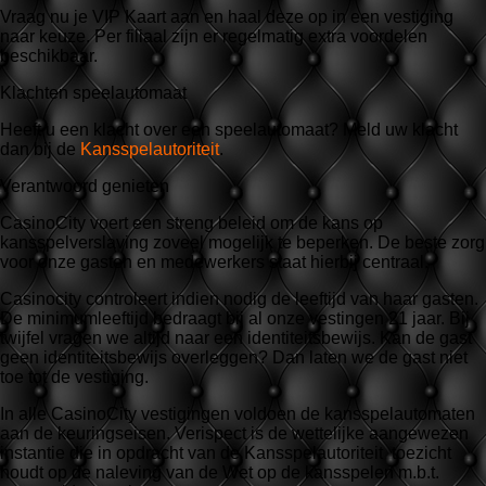
Vraag nu je VIP Kaart aan en haal deze op in een vestiging
naar keuze. Per filiaal zijn er regelmatig extra voordelen
beschikbaar.
Klachten speelautomaat
Heeft u een klacht over een speelautomaat? Meld uw klacht
dan bij de
Kansspelautoriteit
.
Verantwoord genieten
CasinoCity voert een streng beleid om de kans op
kansspelverslaving zoveel mogelijk te beperken. De beste zorg
voor onze gasten en medewerkers staat hierbij centraal.
Casinocity controleert indien nodig de leeftijd van haar gasten.
De minimumleeftijd bedraagt bij al onze vestingen 21 jaar. Bij
twijfel vragen we altijd naar een identiteitsbewijs. Kan de gast
geen identiteitsbewijs overleggen? Dan laten we de gast niet
toe tot de vestiging.
In alle CasinoCity vestigingen voldoen de kansspelautomaten
aan de keuringseisen. Verispect is de wettelijke aangewezen
instantie die in opdracht van de Kansspelautoriteit toezicht
houdt op de naleving van de Wet op de kansspelen m.b.t.