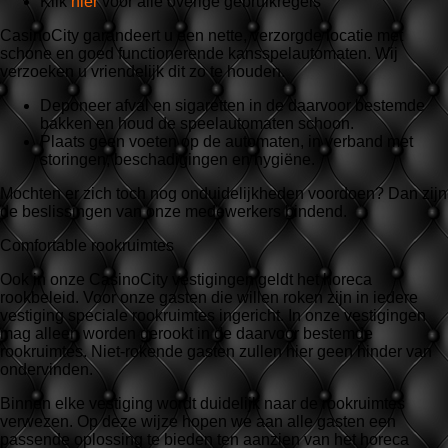
Klik
hier
voor alle overige gebruikregels
CasinoCity garandeert u een nette, verzorgde locatie met
schone en goed functionerende kansspelautomaten. Wij
verzoeken u vriendelijk dit zo te houden.
Deponeer afval en sigaretten in de daarvoor bestemde
bakken en houd de speelautomaten schoon.
Plaats geen voeten op de automaten, in verband met
storingen, beschadigingen en hygiëne.
Mochten er zich toch nog onduidelijkheden voordoen? Dan zijn
de beslissingen van onze medewerkers bindend.
Comfortable rookruimtes
Ook in onze CasinoCity vestigingen geldt het horeca
rookbeleid. Voor onze gasten die willen roken zijn in iedere
vestiging speciale rookruimtes ingericht. In onze vestigingen
mag alleen worden gerookt in de daarvoor bestemde
rookruimtes. Niet-rokende gasten zullen hier geen hinder van
ondervinden.
Binnen elke vestiging wordt duidelijk naar de rookruimtes
verwezen. Op deze wijze hopen we aan alle gasten een
passende oplossing te bieden ten aanzien van het horeca