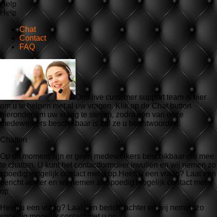
Help
Help
Chat
Contact
FAQ
Ons live customer support team is hier
om u te helpen met al uw vragen. Klik op de Chat button
hieronder om uw vraag te stellen, zodra een van onze
medewerkers beschikbaar is zal ze u beantwoorden.
Chatten
Op dit moment zijn er geen medewerkers beschikbaar om mee
te chatten. U kunt het contactformulier invullen en wij nemen zo
spoedig mogelijk contact met u op.Heeft u een vraag? Laat een
bericht achter en wij nemen zo spoedig mogelijk contact met u
op.
Heeft u een vraag? Laat een bericht achter en wij nemen zo
spoedig mogelijk contact met u op.