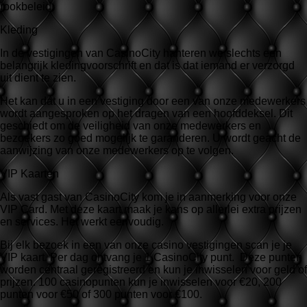
rookbeleid.
Kleding
In de vestigingen van CasinoCity hanteren we slechts een
belangrijk kledingvoorschrift en dat is dat iemand er verzorgd
uit dient te zien.
Het kan dat u in een vestiging door een van onze medewerkers
wordt aangesproken op het dragen van een hoofddeksel. Dit
geschiedt om de veiligheid van onze medewerkers en
bezoekers zo goed mogelijk te garanderen. U wordt geacht de
aanwijzing van onze medewerkers op te volgen.
VIP Kaarten
Als vast gast van CasinoCity kom je in aanmerking voor onze
VIP Card. Met deze kaart maak je kans op allerlei extra prijzen
en services. Het werkt eenvoudig.
Bij elk bezoek in een van onze casino vestigingen scan je je
VIP kaart. Per dag ontvang je 1 CasinoCity punt. Deze punten
worden centraal geregistreerd en kun je inwisselen voor geld of
prijzen. 100 casinopunten kun je inwisselen voor €20, 200
punten voor €50 of 300 punten voor €100.