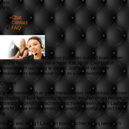
Help
Help
Chat
Contact
FAQ
Ons live customer support team is hier
om u te helpen met al uw vragen. Klik op de Chat button
hieronder om uw vraag te stellen, zodra een van onze
medewerkers beschikbaar is zal ze u beantwoorden.
Chatten
Op dit moment zijn er geen medewerkers beschikbaar om mee
te chatten. U kunt het contactformulier invullen en wij nemen zo
spoedig mogelijk contact met u op.Heeft u een vraag? Laat een
bericht achter en wij nemen zo spoedig mogelijk contact met u
op.
Heeft u een vraag? Laat een bericht achter en wij nemen zo
spoedig mogelijk contact met u op.