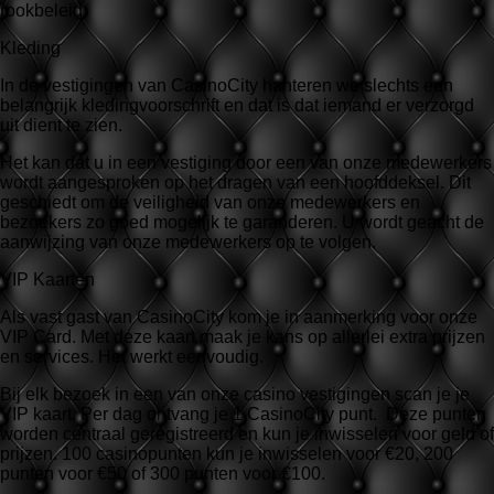
rookbeleid.
Kleding
In de vestigingen van CasinoCity hanteren we slechts een
belangrijk kledingvoorschrift en dat is dat iemand er verzorgd
uit dient te zien.
Het kan dat u in een vestiging door een van onze medewerkers
wordt aangesproken op het dragen van een hoofddeksel. Dit
geschiedt om de veiligheid van onze medewerkers en
bezoekers zo goed mogelijk te garanderen. U wordt geacht de
aanwijzing van onze medewerkers op te volgen.
VIP Kaarten
Als vast gast van CasinoCity kom je in aanmerking voor onze
VIP Card. Met deze kaart maak je kans op allerlei extra prijzen
en services. Het werkt eenvoudig.
Bij elk bezoek in een van onze casino vestigingen scan je je
VIP kaart. Per dag ontvang je 1 CasinoCity punt. Deze punten
worden centraal geregistreerd en kun je inwisselen voor geld of
prijzen. 100 casinopunten kun je inwisselen voor €20, 200
punten voor €50 of 300 punten voor €100.