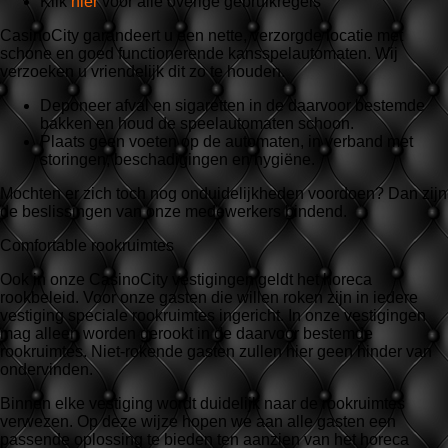
Klik
hier
voor alle overige gebruikregels
CasinoCity garandeert u een nette, verzorgde locatie met
schone en goed functionerende kansspelautomaten. Wij
verzoeken u vriendelijk dit zo te houden.
Deponeer afval en sigaretten in de daarvoor bestemde
bakken en houd de speelautomaten schoon.
Plaats geen voeten op de automaten, in verband met
storingen, beschadigingen en hygiëne.
Mochten er zich toch nog onduidelijkheden voordoen? Dan zijn
de beslissingen van onze medewerkers bindend.
Comfortable rookruimtes
Ook in onze CasinoCity vestigingen geldt het horeca
rookbeleid. Voor onze gasten die willen roken zijn in iedere
vestiging speciale rookruimtes ingericht. In onze vestigingen
mag alleen worden gerookt in de daarvoor bestemde
rookruimtes. Niet-rokende gasten zullen hier geen hinder van
ondervinden.
Binnen elke vestiging wordt duidelijk naar de rookruimtes
verwezen. Op deze wijze hopen we aan alle gasten een
passende oplossing te bieden ten aanzien van het horeca