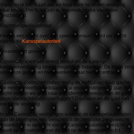
Vraag nu je VIP Kaart aan en haal deze op in een vestiging
naar keuze. Per filiaal zijn er regelmatig extra voordelen
beschikbaar.
Klachten speelautomaat
Heeft u een klacht over een speelautomaat? Meld uw klacht
dan bij de
Kansspelautoriteit
.
Verantwoord genieten
CasinoCity voert een streng beleid om de kans op
kansspelverslaving zoveel mogelijk te beperken. De beste zorg
voor onze gasten en medewerkers staat hierbij centraal.
Casinocity controleert indien nodig de leeftijd van haar gasten.
De minimumleeftijd bedraagt bij al onze vestingen 21 jaar. Bij
twijfel vragen we altijd naar een identiteitsbewijs. Kan de gast
geen identiteitsbewijs overleggen? Dan laten we de gast niet
toe tot de vestiging.
In alle CasinoCity vestigingen voldoen de kansspelautomaten
aan de keuringseisen. Verispect is de wettelijke aangewezen
instantie die in opdracht van de Kansspelautoriteit toezicht
houdt op de naleving van de Wet op de kansspelen m.b.t.