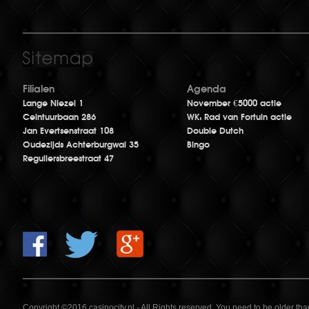
Filialen
Agenda
Lange Niezel 1
November €5000 actie
Ceintuurbaan 286
WK: Rad van Fortuin actie
Jan Evertsenstraat 108
Double Dutch
Oudezijds Achterburgwal 35
Bingo
Reguliersbreestraat 47
Copyright ©2016 casinocity.nl - All Rights reserved. You need to be older th