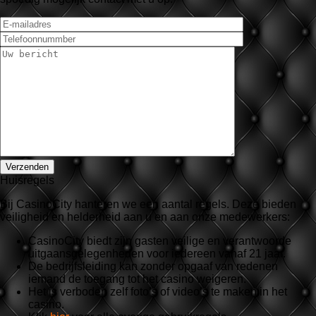
Huisregels
Bij CasinoCity hanteren we een aantal regels. Deze bieden
veiligheid en helderheid aan u en aan onze medewerkers:
CasinoCity biedt zijn gasten veilige en verantwoorde
uitgaansgelegenheden voor iedereen vanaf 21 jaar.
De bedrijfsleiding kan zonder opgaaf van redenen
iemand de toegang tot het casino weigeren.
Het is verboden zelf foto’s of video’s te maken in het
casino.