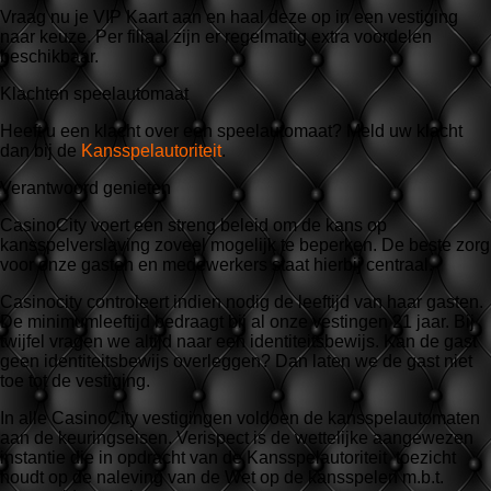
Vraag nu je VIP Kaart aan en haal deze op in een vestiging
naar keuze. Per filiaal zijn er regelmatig extra voordelen
beschikbaar.
Klachten speelautomaat
Heeft u een klacht over een speelautomaat? Meld uw klacht
dan bij de
Kansspelautoriteit
.
Verantwoord genieten
CasinoCity voert een streng beleid om de kans op
kansspelverslaving zoveel mogelijk te beperken. De beste zorg
voor onze gasten en medewerkers staat hierbij centraal.
Casinocity controleert indien nodig de leeftijd van haar gasten.
De minimumleeftijd bedraagt bij al onze vestingen 21 jaar. Bij
twijfel vragen we altijd naar een identiteitsbewijs. Kan de gast
geen identiteitsbewijs overleggen? Dan laten we de gast niet
toe tot de vestiging.
In alle CasinoCity vestigingen voldoen de kansspelautomaten
aan de keuringseisen. Verispect is de wettelijke aangewezen
instantie die in opdracht van de Kansspelautoriteit toezicht
houdt op de naleving van de Wet op de kansspelen m.b.t.