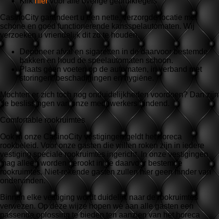
Klik
hier
voor alle overige gebruikregels
CasinoCity garandeert u een nette, verzorgde locatie met
schone en goed functionerende kansspelautomaten. Wij
verzoeken u vriendelijk dit zo te houden.
Deponeer afval en sigaretten in de daarvoor bestemde
bakken en houd de speelautomaten schoon.
Plaats geen voeten op de automaten, in verband met
storingen, beschadigingen en hygiëne.
Mochten er zich toch nog onduidelijkheden voordoen? Dan zijn
de beslissingen van onze medewerkers bindend.
Comfortable rookruimtes
Ook in onze CasinoCity vestigingen geldt het horeca
rookbeleid. Voor onze gasten die willen roken zijn in iedere
vestiging speciale rookruimtes ingericht. In onze vestigingen
mag alleen worden gerookt in de daarvoor bestemde
rookruimtes. Niet-rokende gasten zullen hier geen hinder van
ondervinden.
Binnen elke vestiging wordt duidelijk naar de rookruimtes
verwezen. Op deze wijze hopen we aan alle gasten een
passende oplossing te bieden ten aanzien van het horeca