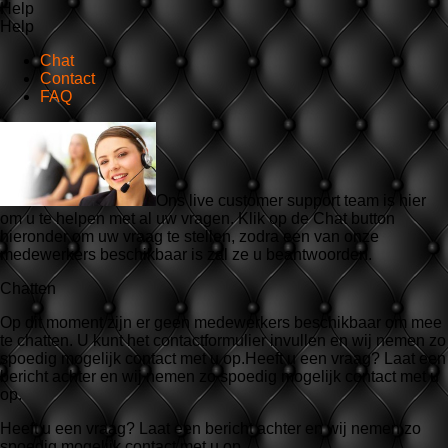
Help
Help
Chat
Contact
FAQ
Ons live customer support team is hier
om u te helpen met al uw vragen. Klik op de Chat button
hieronder om uw vraag te stellen, zodra een van onze
medewerkers beschikbaar is zal ze u beantwoorden.
Chatten
Op dit moment zijn er geen medewerkers beschikbaar om mee
te chatten. U kunt het contactformulier invullen en wij nemen zo
spoedig mogelijk contact met u op.Heeft u een vraag? Laat een
bericht achter en wij nemen zo spoedig mogelijk contact met u
op.
Heeft u een vraag? Laat een bericht achter en wij nemen zo
spoedig mogelijk contact met u op.