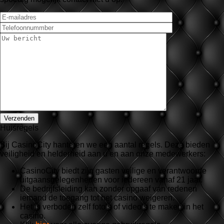
Huisregels
Bij CasinoCity hanteren we een aantal regels. Deze bieden
veiligheid en helderheid aan u en aan onze medewerkers:
CasinoCity biedt zijn gasten veilige en verantwoorde
uitgaansgelegenheden voor iedereen vanaf 21 jaar.
De bedrijfsleiding kan zonder opgaaf van redenen
iemand de toegang tot het casino weigeren.
Het is verboden zelf foto’s of video’s te maken in het
casino.