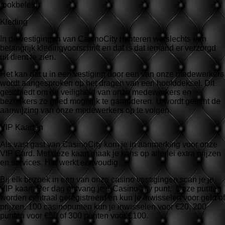
rookbeleid.
Kleding
In de vestigingen van CasinoCity hanteren we slechts een
belangrijk kledingvoorschrift en dat is dat iemand er verzorgd
uit dient te zien.
Het kan dat u in een vestiging door een van onze medewerkers
wordt aangesproken op het dragen van een hoofddeksel. Dit
geschiedt om de veiligheid van onze medewerkers en
bezoekers zo goed mogelijk te garanderen. U wordt geacht de
aanwijzing van onze medewerkers op te volgen.
VIP Kaarten
Als vast gast van CasinoCity kom je in aanmerking voor onze
VIP Card. Met deze kaart maak je kans op allerlei extra prijzen
en services. Het werkt eenvoudig.
Bij elk bezoek in een van onze casino vestigingen scan je je
VIP kaart. Per dag ontvang je 1 CasinoCity punt. Deze punten
worden centraal geregistreerd en kun je inwisselen voor geld of
prijzen. 100 casinopunten kun je inwisselen voor €20, 200
punten voor €50 of 300 punten voor €100.