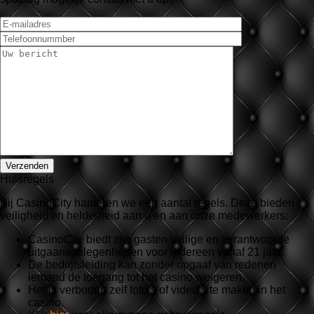
Huisregels
Bij CasinoCity hanteren we een aantal regels. Deze bieden
veiligheid en helderheid aan u en aan onze medewerkers:
CasinoCity biedt zijn gasten veilige en verantwoorde
uitgaansgelegenheden voor iedereen vanaf 21 jaar.
De bedrijfsleiding kan zonder opgaaf van redenen
iemand de toegang tot het casino weigeren.
Het is verboden zelf foto’s of video’s te maken in het
casino.