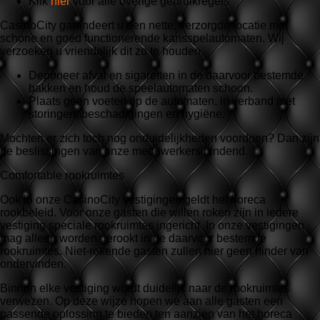
Klik
hier
voor alle overige gebruikregels
CasinoCity garandeert u een nette, verzorgde locatie met
schone en goed functionerende kansspelautomaten. Wij
verzoeken u vriendelijk dit zo te houden.
Deponeer afval en sigaretten in de daarvoor bestemde
bakken en houd de speelautomaten schoon.
Plaats geen voeten op de automaten, in verband met
storingen, beschadigingen en hygiëne.
Mochten er zich toch nog onduidelijkheden voordoen? Dan zijn
de beslissingen van onze medewerkers bindend.
Comfortable rookruimtes
Ook in onze CasinoCity vestigingen geldt het horeca
rookbeleid. Voor onze gasten die willen roken zijn in iedere
vestiging speciale rookruimtes ingericht. In onze vestigingen
mag alleen worden gerookt in de daarvoor bestemde
rookruimtes. Niet-rokende gasten zullen hier geen hinder van
ondervinden.
Binnen elke vestiging wordt duidelijk naar de rookruimtes
verwezen. Op deze wijze hopen we aan alle gasten een
passende oplossing te bieden ten aanzien van het horeca