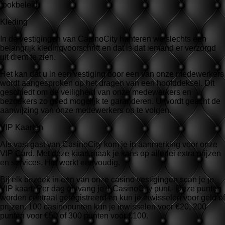
rookbeleid.
Kleding
In de vestigingen van CasinoCity hanteren we slechts een
belangrijk kledingvoorschrift en dat is dat iemand er verzorgd
uit dient te zien.
Het kan dat u in een vestiging door een van onze medewerkers
wordt aangesproken op het dragen van een hoofddeksel. Dit
geschiedt om de veiligheid van onze medewerkers en
bezoekers zo goed mogelijk te garanderen. U wordt geacht de
aanwijzing van onze medewerkers op te volgen.
VIP Kaarten
Als vast gast van CasinoCity kom je in aanmerking voor onze
VIP Card. Met deze kaart maak je kans op allerlei extra prijzen
en services. Het werkt eenvoudig.
Bij elk bezoek in een van onze casino vestigingen scan je je
VIP kaart. Per dag ontvang je 1 CasinoCity punt. Deze punten
worden centraal geregistreerd en kun je inwisselen voor geld of
prijzen. 100 casinopunten kun je inwisselen voor €20, 200
punten voor €50 of 300 punten voor €100.