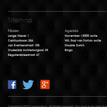
Filialen
Agenda
Lange Niezel 1
November €5000 actie
Ceintuurbaan 286
WK: Rad van Fortuin actie
Jan Evertsenstraat 108
Double Dutch
Oudezijds Achterburgwal 35
Bingo
Reguliersbreestraat 47
Copyright ©2016 casinocity.nl - All Rights reserved. You need to be older th