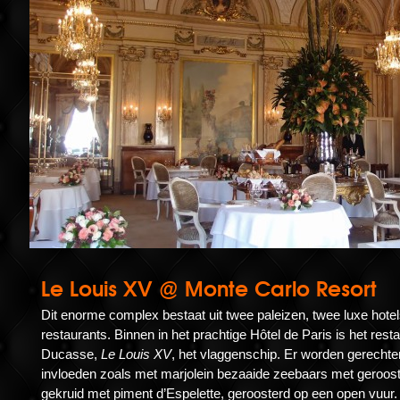
Le Louis XV @ Monte Carlo Resort
Dit enorme complex bestaat uit twee paleizen, twee luxe hotels
restaurants. Binnen in het prachtige Hôtel de Paris is het rest
Ducasse,
Le Louis XV
, het vlaggenschip. Er worden gerecht
invloeden zoals met marjolein bezaaide zeebaars met geroost
gekruid met piment d’Espelette, geroosterd op een open vuur