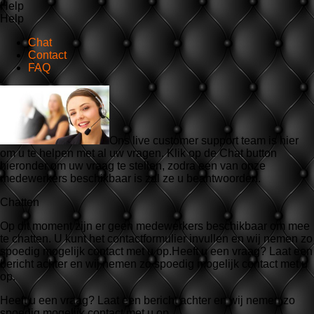
Help
Help
Chat
Contact
FAQ
Ons live customer support team is hier
om u te helpen met al uw vragen. Klik op de Chat button
hieronder om uw vraag te stellen, zodra een van onze
medewerkers beschikbaar is zal ze u beantwoorden.
Chatten
Op dit moment zijn er geen medewerkers beschikbaar om mee
te chatten. U kunt het contactformulier invullen en wij nemen zo
spoedig mogelijk contact met u op.Heeft u een vraag? Laat een
bericht achter en wij nemen zo spoedig mogelijk contact met u
op.
Heeft u een vraag? Laat een bericht achter en wij nemen zo
spoedig mogelijk contact met u op.