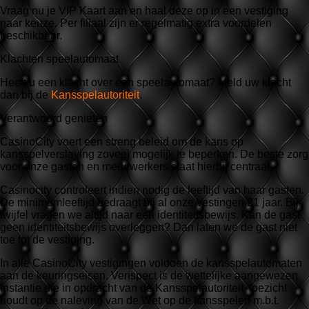
Vraag nu je VIP Kaart aan en haal deze op in een vestiging
naar keuze. Per filiaal zijn er regelmatig extra voordelen
beschikbaar.
Klachten speelautomaat
Heeft u een klacht over een speelautomaat? Meld uw klacht
dan bij de
Kansspelautoriteit
.
Verantwoord genieten
CasinoCity voert een streng beleid om de kans op
kansspelverslaving zoveel mogelijk te beperken. De beste zorg
voor onze gasten en medewerkers staat hierbij centraal.
Casinocity controleert indien nodig de leeftijd van haar gasten.
De minimumleeftijd bedraagt bij al onze vestingen 21 jaar. Bij
twijfel vragen we altijd naar een identiteitsbewijs. Kan de gast
geen identiteitsbewijs overleggen? Dan laten we de gast niet
toe tot de vestiging.
In alle CasinoCity vestigingen voldoen de kansspelautomaten
aan de keuringseisen. Verispect is de wettelijke aangewezen
instantie die in opdracht van de Kansspelautoriteit toezicht
houdt op de naleving van de Wet op de kansspelen m.b.t.